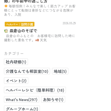
郷」の午前中の過ごし方
毎朝恒例！みんなで楽しく筋力アップ お客
様にとって転倒は骨折などにつながる危険が
あり、入院
2026.05.29
ヘルパー｜訪問介護
皿倉山のそばで
皿倉山のふもとの お客様宅に訪問した時に
撮影した景色です。
天気
カテゴリー
社内研修(1)
介護なんでも相談室(10)
地域(5)
イベント(2)
ヘルパーレシピ（簡単料理）(18)
What's News(297)
お知らせ(1)
グループホーム(1)