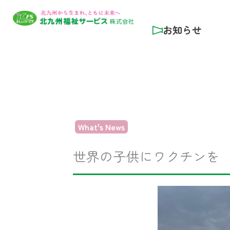
内
容
お知らせ
を
ス
キ
ッ
プ
What's News
世界の子供にワクチンを