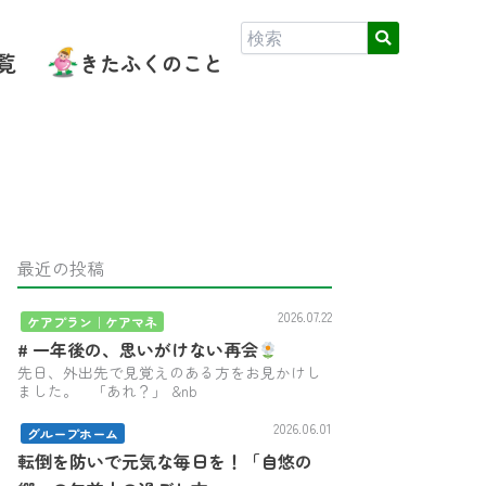
覧
きたふくのこと
最近の投稿
2026.07.22
ケアプラン｜ケアマネ
# 一年後の、思いがけない再会
先日、外出先で見覚えのある方をお見かけし
ました。 「あれ？」 &nb
2026.06.01
グループホーム
転倒を防いで元気な毎日を！「自悠の