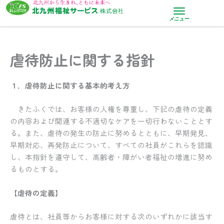
内
容
メニュー
を
ス
キ
虐待防止に関する指針
ッ
プ
１．虐待防止に関する基本的考え方
きたふくでは、お客様の人権を尊重し、下記の虐待の定義
の内容および関連する不適切なケアを一切行わないこととす
る。また、虐待の発生の防止に努めるとともに、早期発見、
早期対応、再発防止について、すべての社員がこれらを認識
し、本指針を遵守して、高齢者・障がい者福祉の増進に努め
るものとする。
【虐待の定義】
虐待とは、社員等からお客様に対する次のいずれかに該当す