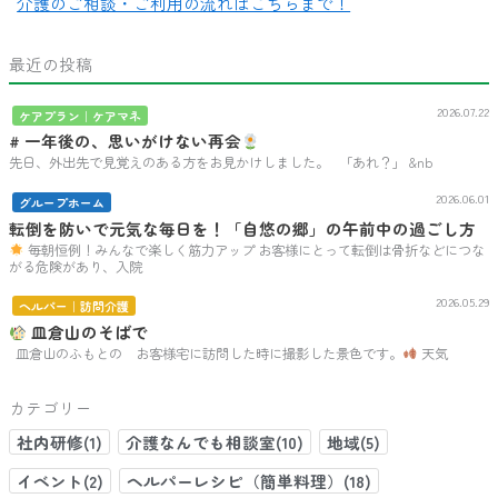
介護のご相談・ご利用の流れはこちらまで！
最近の投稿
2026.07.22
ケアプラン｜ケアマネ
# 一年後の、思いがけない再会
先日、外出先で見覚えのある方をお見かけしました。 「あれ？」 &nb
2026.06.01
グループホーム
転倒を防いで元気な毎日を！「自悠の郷」の午前中の過ごし方
毎朝恒例！みんなで楽しく筋力アップ お客様にとって転倒は骨折などにつな
がる危険があり、入院
2026.05.29
ヘルパー｜訪問介護
皿倉山のそばで
皿倉山のふもとの お客様宅に訪問した時に撮影した景色です。
天気
カテゴリー
社内研修(1)
介護なんでも相談室(10)
地域(5)
イベント(2)
ヘルパーレシピ（簡単料理）(18)