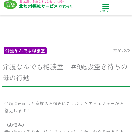
内
容
メニュー
を
ス
キ
ッ
プ
介護なんでも相談室
2026/2/2
介護なんでも相談室 ＃9施設空き待ちの
母の行動
介護に直面した家族のお悩みにきたふくケアマネジャーがお
答えします！
（お悩み）
母の施設入所を申し込んでいますが、なかなか空きがありま