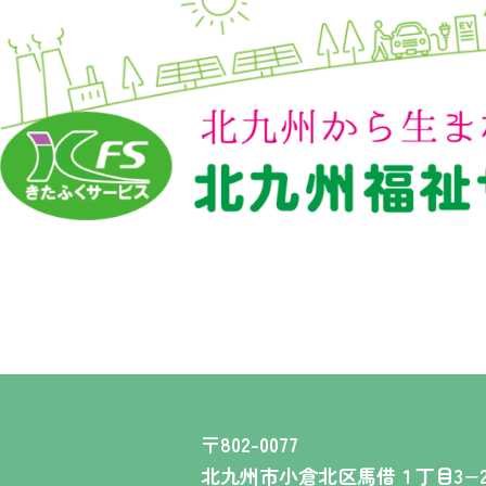
〒802-0077
北九州市小倉北区馬借１丁目3−2