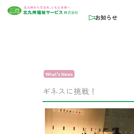
内
容
お知らせ
を
ス
キ
ッ
プ
What's News
ギネスに挑戦！