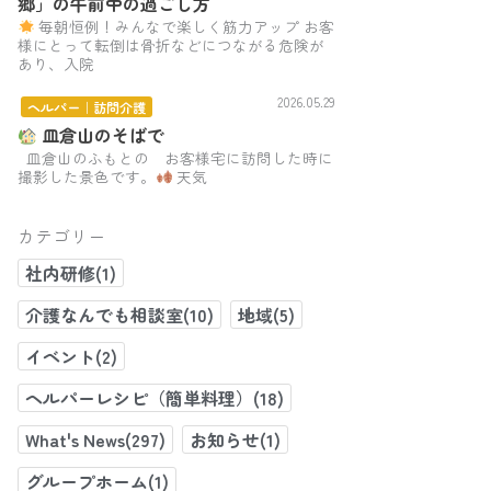
郷」の午前中の過ごし方
毎朝恒例！みんなで楽しく筋力アップ お客
様にとって転倒は骨折などにつながる危険が
あり、入院
2026.05.29
ヘルパー｜訪問介護
皿倉山のそばで
皿倉山のふもとの お客様宅に訪問した時に
撮影した景色です。
天気
カテゴリー
社内研修(1)
介護なんでも相談室(10)
地域(5)
イベント(2)
ヘルパーレシピ（簡単料理）(18)
What's News(297)
お知らせ(1)
グループホーム(1)