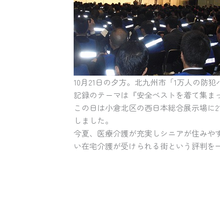
10月21日の夕方。北九州市「1万人の
記録のテーマは『安全ベストを着て集ま
この日は小倉北区の西日本総合展示場に21
しました。
今夏、医療介護が充実しシニアが住みや
い在宅介護が受けられる街という評判を