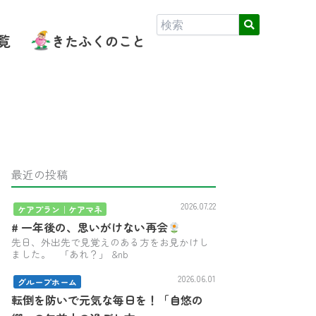
覧
きたふくのこと
最近の投稿
2026.07.22
ケアプラン｜ケアマネ
# 一年後の、思いがけない再会
先日、外出先で見覚えのある方をお見かけし
ました。 「あれ？」 &nb
2026.06.01
グループホーム
転倒を防いで元気な毎日を！「自悠の