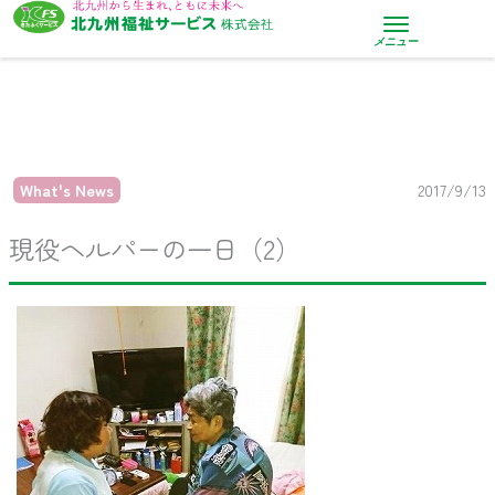
内
容
メニュー
を
ス
キ
ッ
プ
What's News
2017/9/13
現役ヘルパーの一日（2）