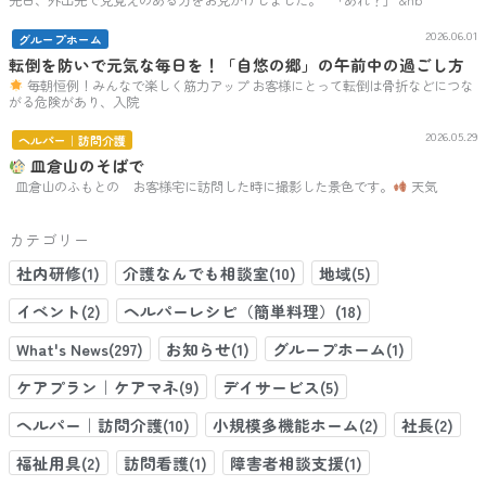
先日、外出先で見覚えのある方をお見かけしました。 「あれ？」 &nb
2026.06.01
グループホーム
転倒を防いで元気な毎日を！「自悠の郷」の午前中の過ごし方
毎朝恒例！みんなで楽しく筋力アップ お客様にとって転倒は骨折などにつな
がる危険があり、入院
2026.05.29
ヘルパー｜訪問介護
皿倉山のそばで
皿倉山のふもとの お客様宅に訪問した時に撮影した景色です。
天気
カテゴリー
社内研修(1)
介護なんでも相談室(10)
地域(5)
イベント(2)
ヘルパーレシピ（簡単料理）(18)
What's News(297)
お知らせ(1)
グループホーム(1)
ケアプラン｜ケアマネ(9)
デイサービス(5)
ヘルパー｜訪問介護(10)
小規模多機能ホーム(2)
社長(2)
福祉用具(2)
訪問看護(1)
障害者相談支援(1)