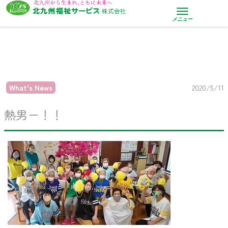
内
容
メニュー
を
ス
キ
ッ
プ
What's News
2020/5/11
熱男ー！！