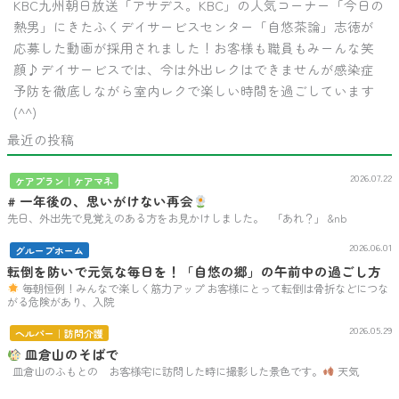
KBC九州朝日放送「アサデス。KBC」の人気コーナー「今日の
熱男」にきたふくデイサービスセンター「自悠茶論」志徳が
応募した動画が採用されました！お客様も職員もみーんな笑
顔♪デイサービスでは、今は外出レクはできませんが感染症
予防を徹底しながら室内レクで楽しい時間を過ごしています
(^^)
最近の投稿
2026.07.22
ケアプラン｜ケアマネ
# 一年後の、思いがけない再会
先日、外出先で見覚えのある方をお見かけしました。 「あれ？」 &nb
2026.06.01
グループホーム
転倒を防いで元気な毎日を！「自悠の郷」の午前中の過ごし方
毎朝恒例！みんなで楽しく筋力アップ お客様にとって転倒は骨折などにつな
がる危険があり、入院
2026.05.29
ヘルパー｜訪問介護
皿倉山のそばで
皿倉山のふもとの お客様宅に訪問した時に撮影した景色です。
天気