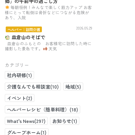
郷」の午前中の過ごし方
毎朝恒例！みんなで楽しく筋力アップ お客
様にとって転倒は骨折などにつながる危険が
あり、入院
2026.05.29
ヘルパー｜訪問介護
皿倉山のそばで
皿倉山のふもとの お客様宅に訪問した時に
撮影した景色です。
天気
カテゴリー
社内研修(1)
介護なんでも相談室(10)
地域(5)
イベント(2)
ヘルパーレシピ（簡単料理）(18)
What's News(297)
お知らせ(1)
グループホーム(1)