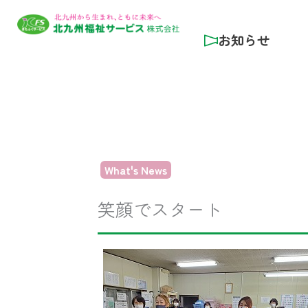
内
容
お知らせ
を
ス
キ
ッ
プ
What's News
笑顔でスタート