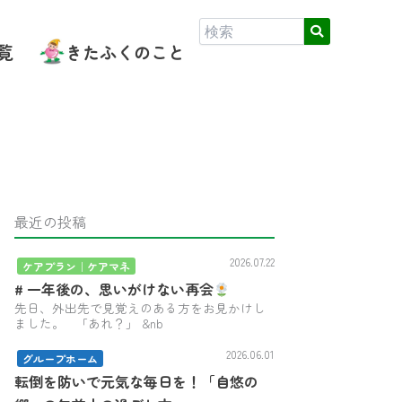
覧
きたふくのこと
最近の投稿
2026.07.22
ケアプラン｜ケアマネ
# 一年後の、思いがけない再会
先日、外出先で見覚えのある方をお見かけし
ました。 「あれ？」 &nb
2026.06.01
グループホーム
転倒を防いで元気な毎日を！「自悠の