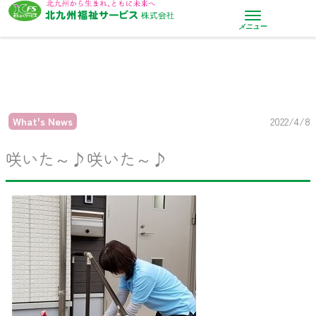
内
容
メニュー
を
ス
キ
ッ
プ
What's News
2022/4/8
咲いた～♪咲いた～♪