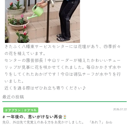
きたふく八幡東サービスセンターには花壇があり、四季折々
の花を植えています。
センターの園芸部長！中山リーダーが植えたかわいいチュー
リップが見事に花を咲かせてくれました。毎日かかさず水や
りをしてくれたおかげです！今日は徳弘チーフが水やりを行
いました。
近くを通る際はぜひお立ち寄りください♪
最近の投稿
2026.07.22
ケアプラン｜ケアマネ
# 一年後の、思いがけない再会
先日、外出先で見覚えのある方をお見かけしました。 「あれ？」 &nb