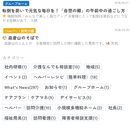
2026.06.01
グループホーム
転倒を防いで元気な毎日を！「自悠の郷」の午前中の過ごし方
毎朝恒例！みんなで楽しく筋力アップ お客様にとって転倒は骨折などにつな
がる危険があり、入院
2026.05.29
ヘルパー｜訪問介護
皿倉山のそばで
皿倉山のふもとの お客様宅に訪問した時に撮影した景色です。
天気
カテゴリー
社内研修(1)
介護なんでも相談室(10)
地域(5)
イベント(2)
ヘルパーレシピ（簡単料理）(18)
What's News(297)
お知らせ(1)
グループホーム(1)
ケアプラン｜ケアマネ(9)
デイサービス(5)
ヘルパー｜訪問介護(10)
小規模多機能ホーム(2)
社長(2)
福祉用具(2)
訪問看護(1)
障害者相談支援(1)