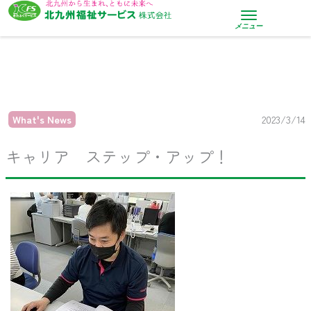
内
容
メニュー
を
ス
キ
ッ
プ
What's News
2023/3/14
キャリア ステップ・アップ！