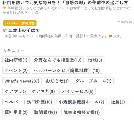
転倒を防いで元気な毎日を！「自悠の郷」の午前中の過ごし方
毎朝恒例！みんなで楽しく筋力アップ お客様にとって転倒は骨折などにつな
がる危険があり、入院
2026.05.29
ヘルパー｜訪問介護
皿倉山のそばで
皿倉山のふもとの お客様宅に訪問した時に撮影した景色です。
天気
カテゴリー
社内研修(1)
介護なんでも相談室(10)
地域(5)
イベント(2)
ヘルパーレシピ（簡単料理）(18)
What's News(297)
お知らせ(1)
グループホーム(1)
ケアプラン｜ケアマネ(9)
デイサービス(5)
ヘルパー｜訪問介護(10)
小規模多機能ホーム(2)
社長(2)
福祉用具(2)
訪問看護(1)
障害者相談支援(1)