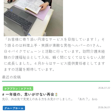
「お客様に寄り添い円滑なサービスを目指しています！」そ
う語るのは料理上手・笑顔が素敵な男性ヘルパーのYさん。
日々バイクでビューンと活動に行っています。訪問介護未経
験の介護福祉士として入社、瞬く間になくてはならない人財
に成長しました。４月からはサービス提供責任者としてます
ますの活躍を期待しています。
最近の投稿
2026.07.22
ケアプラン｜ケアマネ
# 一年後の、思いがけない再会
先日、外出先で見覚えのある方をお見かけしました。 「あれ？」 &nb
2026.06.01
グループホーム