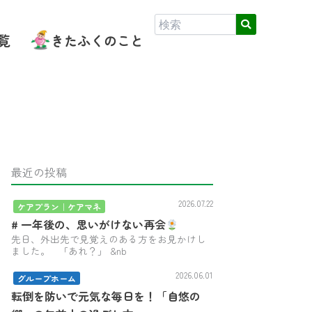
覧
きたふくのこと
最近の投稿
2026.07.22
ケアプラン｜ケアマネ
# 一年後の、思いがけない再会
先日、外出先で見覚えのある方をお見かけし
ました。 「あれ？」 &nb
2026.06.01
グループホーム
転倒を防いで元気な毎日を！「自悠の