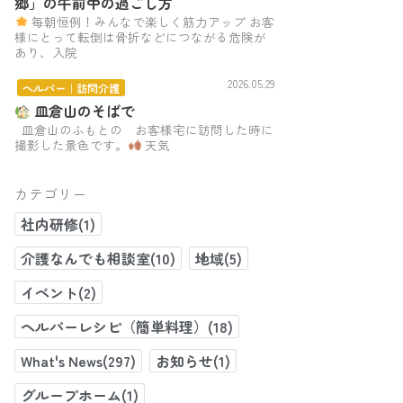
郷」の午前中の過ごし方
毎朝恒例！みんなで楽しく筋力アップ お客
様にとって転倒は骨折などにつながる危険が
あり、入院
2026.05.29
ヘルパー｜訪問介護
皿倉山のそばで
皿倉山のふもとの お客様宅に訪問した時に
撮影した景色です。
天気
カテゴリー
社内研修(1)
介護なんでも相談室(10)
地域(5)
イベント(2)
ヘルパーレシピ（簡単料理）(18)
What's News(297)
お知らせ(1)
グループホーム(1)