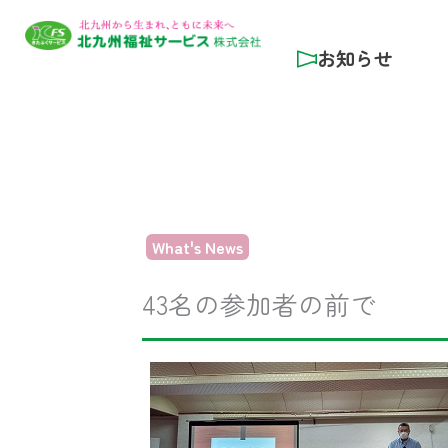
内
容
お知らせ
を
ス
キ
ッ
プ
What's News
43名の参加者の前で