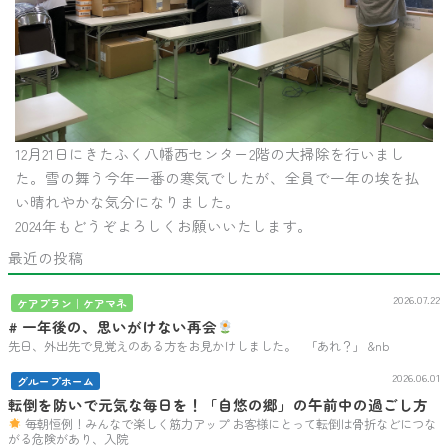
12月21日にきたふく八幡西センター2階の大掃除を行いまし
た。雪の舞う今年一番の寒気でしたが、全員で一年の埃を払
い晴れやかな気分になりました。
2024年もどうぞよろしくお願いいたします。
最近の投稿
2026.07.22
ケアプラン｜ケアマネ
# 一年後の、思いがけない再会
先日、外出先で見覚えのある方をお見かけしました。 「あれ？」 &nb
2026.06.01
グループホーム
転倒を防いで元気な毎日を！「自悠の郷」の午前中の過ごし方
毎朝恒例！みんなで楽しく筋力アップ お客様にとって転倒は骨折などにつな
がる危険があり、入院