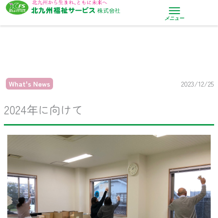
内
容
メニュー
を
ス
キ
ッ
プ
What's News
2023/12/25
2024年に向けて