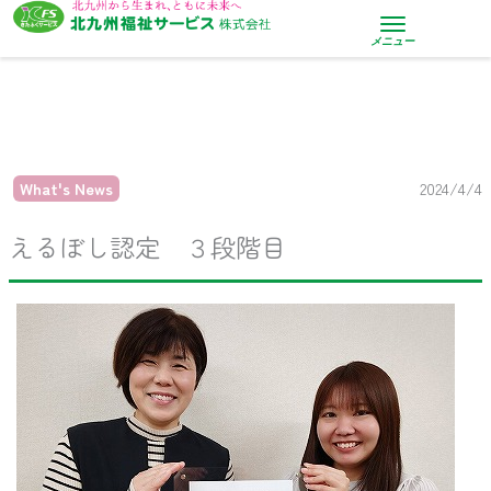
内
容
メニュー
を
ス
キ
ッ
プ
What's News
2024/4/4
えるぼし認定 ３段階目