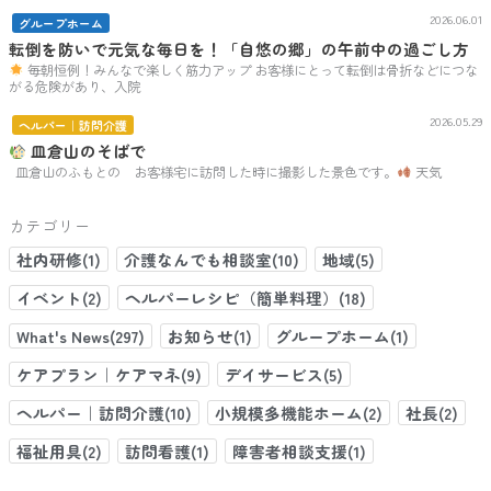
2026.06.01
グループホーム
転倒を防いで元気な毎日を！「自悠の郷」の午前中の過ごし方
毎朝恒例！みんなで楽しく筋力アップ お客様にとって転倒は骨折などにつな
がる危険があり、入院
2026.05.29
ヘルパー｜訪問介護
皿倉山のそばで
皿倉山のふもとの お客様宅に訪問した時に撮影した景色です。
天気
カテゴリー
社内研修(1)
介護なんでも相談室(10)
地域(5)
イベント(2)
ヘルパーレシピ（簡単料理）(18)
What's News(297)
お知らせ(1)
グループホーム(1)
ケアプラン｜ケアマネ(9)
デイサービス(5)
ヘルパー｜訪問介護(10)
小規模多機能ホーム(2)
社長(2)
福祉用具(2)
訪問看護(1)
障害者相談支援(1)