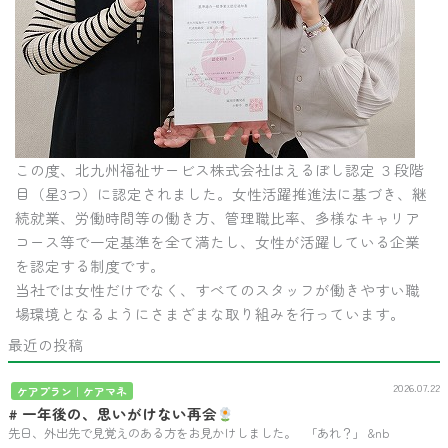
この度、北九州福祉サービス株式会社はえるぼし認定 ３段階
目（星3つ）に認定されました。女性活躍推進法に基づき、継
続就業、労働時間等の働き方、管理職比率、多様なキャリア
コース等で一定基準を全て満たし、女性が活躍している企業
を認定する制度です。
当社では女性だけでなく、すべてのスタッフが働きやすい職
場環境となるようにさまざまな取り組みを行っています。
最近の投稿
2026.07.22
ケアプラン｜ケアマネ
# 一年後の、思いがけない再会
先日、外出先で見覚えのある方をお見かけしました。 「あれ？」 &nb