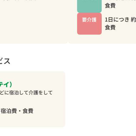
食費
1日につき 約 
要介護
食費
ビス
テイ）
どに宿泊して介護をして
日＋宿泊費・食費