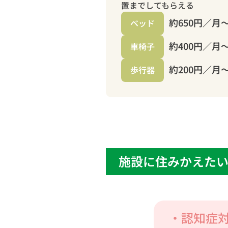
置までしてもらえる
約650円／月
ベッド
約400円／月
車椅子
約200円／月
歩行器
施設に住みかえたい
・認知症