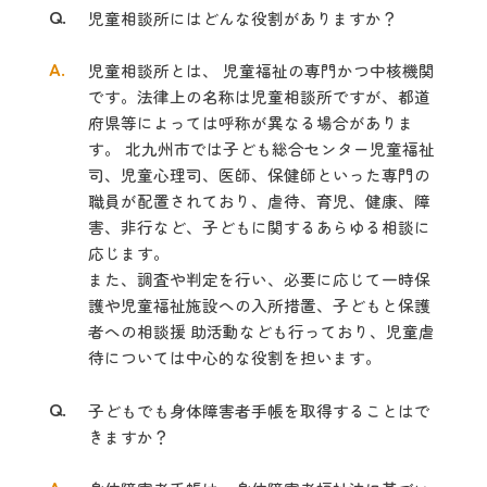
Q.
児童相談所にはどんな役割がありますか？
A.
児童相談所とは、 児童福祉の専門かつ中核機関
です。法律上の名称は児童相談所ですが、都道
府県等によっては呼称が異なる場合がありま
す。 北九州市では
子ども総合センター
児童福祉
司、児童心理司、医師、保健師といった専門の
職員が配置されており、虐
待、育児、健康、障
害、非行など、子どもに関するあらゆる相談に
応じます。
また、
調査や判定を行い、必要に応じて一時保
護や児童福祉施設への入所措置、子ども
と保護
者への相談援 助活動なども行っており、児童虐
待については中心的な役割
を担います。
Q.
子どもでも身体障害者手帳を取得することはで
きますか？