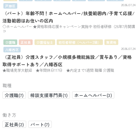
2026.07.24
戸畑区
（パート）年齢不問！ホームヘルパー/扶養範囲内/子育て応援/
活動範囲はお住いの区内
◇ホームヘルパー ★資格取得応援キャンペーン実施中 初任者研修（26年7月開講
コ
介護職
正社員
介護福祉士
初任者研修（ヘルパー2級）
無資格
2026.07.24
八幡西区
（正社員）介護スタッフ／小規模多機能施設／賞与あり／資格
取得サポートあり／八幡西区
★職場見学大歓迎 ★年間休日117日 ★内定まで1週間 職種 介護職
職種
介護職(7)
相談支援専門員(1)
ホームヘルパー(3)
働き方
正社員(2)
パート(7)