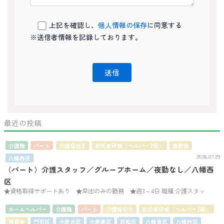
上記を確認し、
個人情報の保存
に同意する
※送信者情報を記録しております。
最近の投稿
介護職
パート
介護福祉士
初任者研修（ヘルパー2級）
無資格
2026.07.29
八幡西区
（パート）介護スタッフ／グループホーム／夜勤なし／八幡西
区
★資格取得サポートあり ★早出のみの勤務 ★週3～4日 職種 介護スタッ
ホームヘルパー
介護職
パート
介護福祉士
初任者研修（ヘルパー2級）
無資格
門司区
小倉北区
小倉南区
若松区
八幡東区
八幡西区