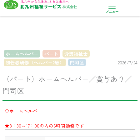
内
容
メニュー
を
ス
キ
ッ
プ
ホームヘルパー
パート
介護福祉士
初任者研修（ヘルパー2級）
門司区
2026/7/24
（パート）ホームヘルパー／賞与あり／
門司区
◇ホームヘルパー
★8：30～17：00の内の6時間勤務です