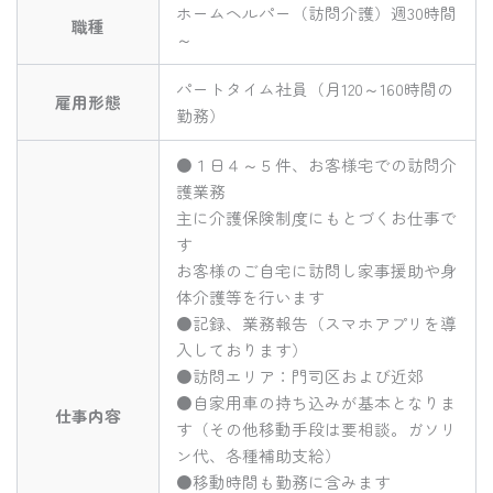
ホームヘルパー（訪問介護）週30時間
職種
～
パートタイム社員（月120～160時間の
雇用形態
勤務）
●１日４～５件、お客様宅での訪問介
護業務
主に介護保険制度にもとづくお仕事で
す
お客様のご自宅に訪問し家事援助や身
体介護等を行います
●記録、業務報告（スマホアプリを導
入しております）
●訪問エリア：門司区および近郊
●自家用車の持ち込みが基本となりま
仕事内容
す（その他移動手段は要相談。ガソリ
ン代、各種補助支給）
●移動時間も勤務に含みます