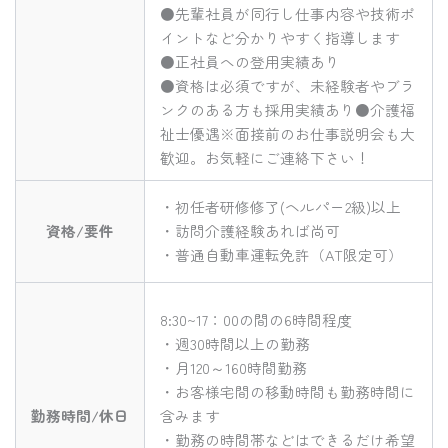
●先輩社員が同行し仕事内容や技術ポ
イントなど分かりやすく指導します
●正社員への登用実績あり
●資格は必須ですが、未経験者やブラ
ンクのある方も採用実績あり●介護福
祉士優遇※面接前のお仕事説明会も大
歓迎。お気軽にご連絡下さい！
・初任者研修修了(ヘルパー2級)以上
資格/要件
・訪問介護経験あれば尚可
・普通自動車運転免許（AT限定可）
8:30~17：00の間の6時間程度
・週30時間以上の勤務
・月120～160時間勤務
・お客様宅間の移動時間も勤務時間に
勤務時間/休日
含みます
・勤務の時間帯などはできるだけ希望