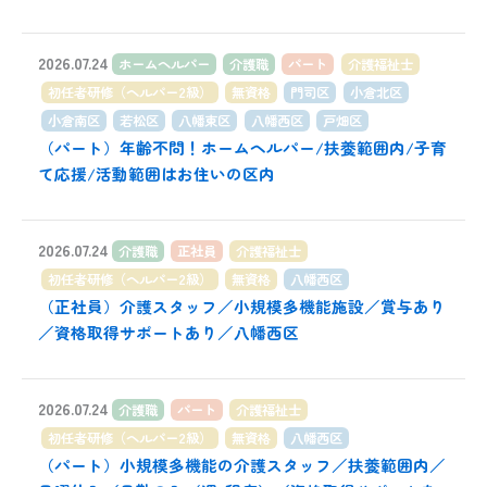
2026.07.24
ホームヘルパー
介護職
パート
介護福祉士
初任者研修（ヘルパー2級）
無資格
門司区
小倉北区
小倉南区
若松区
八幡東区
八幡西区
戸畑区
（パート）年齢不問！ホームヘルパー/扶養範囲内/子育
て応援/活動範囲はお住いの区内
2026.07.24
介護職
正社員
介護福祉士
初任者研修（ヘルパー2級）
無資格
八幡西区
（正社員）介護スタッフ／小規模多機能施設／賞与あり
／資格取得サポートあり／八幡西区
2026.07.24
介護職
パート
介護福祉士
初任者研修（ヘルパー2級）
無資格
八幡西区
（パート）小規模多機能の介護スタッフ／扶養範囲内／