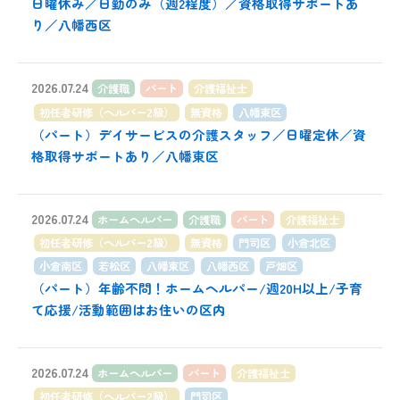
日曜休み／日勤のみ（週2程度）／資格取得サポートあ
り／八幡西区
2026.07.24
介護職
パート
介護福祉士
初任者研修（ヘルパー2級）
無資格
八幡東区
（パート）デイサービスの介護スタッフ／日曜定休／資
格取得サポートあり／八幡東区
2026.07.24
ホームヘルパー
介護職
パート
介護福祉士
初任者研修（ヘルパー2級）
無資格
門司区
小倉北区
小倉南区
若松区
八幡東区
八幡西区
戸畑区
（パート）年齢不問！ホームヘルパー/週20H以上/子育
て応援/活動範囲はお住いの区内
2026.07.24
ホームヘルパー
パート
介護福祉士
初任者研修（ヘルパー2級）
門司区