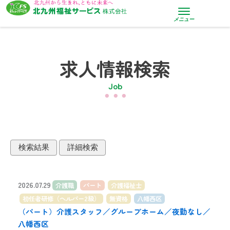
メニュー
求人情報検索
Job
・・・
検索結果
詳細検索
2026.07.29
介護職
パート
介護福祉士
初任者研修（ヘルパー2級）
無資格
八幡西区
（パート）介護スタッフ／グループホーム／夜勤なし／
八幡西区