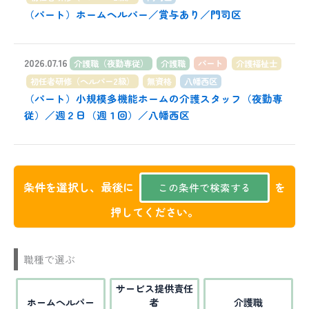
（パート）ホームヘルパー／賞与あり／門司区
2026.07.16
介護職（夜勤専従）
介護職
パート
介護福祉士
初任者研修（ヘルパー2級）
無資格
八幡西区
（パート）小規模多機能ホームの介護スタッフ（夜勤専
従）／週２日（週１回）／八幡西区
条件を選択し、最後に
を
押してください。
職種で選ぶ
サービス提供責任
ホームヘルパー
者
介護職